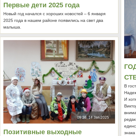
Первые дети 2025 года
Новый год начался с хороших новостей – 6 января
2025 года в нашем районе появились на свет два
малыша.
ГО
СТ
В гос
Надеж
И хот
Викто
внима
09:36, 14 Jan 2025
редак
единс
Позитивные выходные
знака