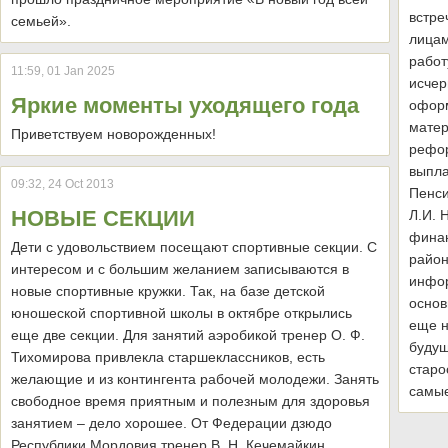
встре
семьей».
лицам
работ
11:59, 01 Jan 2025
исчер
Яркие моменты уходящего года
оформ
матер
Приветствуем новорожденных!
рефор
выпла
09:32, 24 Oct 2013
Пенси
НОВЫЕ СЕКЦИИ
Л.И. 
финан
Дети с удовольствием посещают спортивные секции. С
район
интересом и с большим желанием записываются в
инфор
новые спортивные кружки. Так, на базе детской
основ
юношеской спортивной школы в октябре открылись
еще н
еще две секции. Для занятий аэробикой тренер О. Ф.
будущ
Тихомирова привлекла старшеклассников, есть
старо
желающие и из контингента рабочей молодежи. Занять
самые
свободное время приятным и полезным для здоровья
занятием – дело хорошее. От Федерации дзюдо
Республики Мордовия тренер В. Н. Кечемайкин