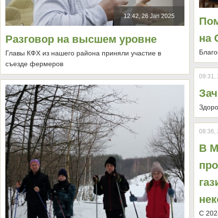
12:42, 26 Jan 2025
Пом
на
Разговор на высшем уровне
Благо
Главы КФХ из нашего района приняли участие в
съезде фермеров
09:31,
Зач
Здоро
08:36,
В М
про
газ
нек
С 202