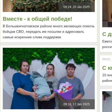
09:24, 20 Jan 2025
Вместе - к общей победе!
В Большеигнатовском районе много желающих помочь
бойцам СВО, передать им посылки и адресовать
С д
самые искренние слова поддержки.
Ежего
росси
09:03,
С ю
10 ян
район
09:18, 17 Jan 2025