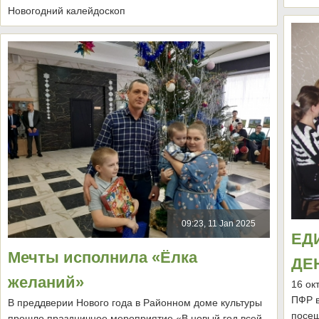
Новогодний калейдоскоп
09:23, 11 Jan 2025
ЕД
Мечты исполнила «Ёлка
ДЕ
желаний»
16 ок
ПФР в
В преддверии Нового года в Районном доме культуры
посещ
прошло праздничное мероприятие «В новый год всей