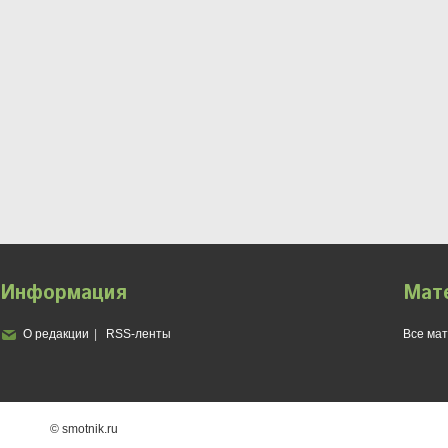
Информация
Мат
О редакции
RSS-ленты
Все ма
© smotnik.ru