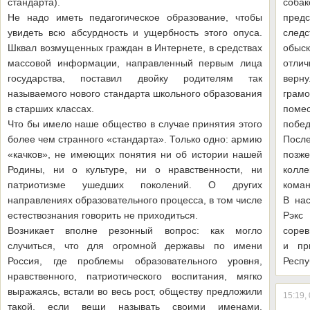
стандарта).
соба
Не надо иметь педагогическое образование, чтобы
пред
увидеть всю абсурдность и ущербность этого опуса.
след
Шквал возмущенных граждан в Интернете, в средствах
обыск
массовой информации, направленный первым лица
отлич
государства, поставил двойку родителям так
верну
называемого нового стандарта школьного образования
грам
в старших классах.
поме
Что бы имело наше общество в случае принятия этого
побед
более чем странного «стандарта». Только одно: армию
Посл
«качков», не имеющих понятия ни об истории нашей
позж
Родины, ни о культуре, ни о нравственности, ни
колле
патриотизме ушедших поколений. О других
коман
направлениях образовательного процесса, в том числе
В на
естествознания говорить не приходиться.
Рэкс
Возникает вполне резонный вопрос: как могло
сорев
случиться, что для огромной державы по имени
и пр
Россия, где проблемы образовательного уровня,
Респу
нравственного, патриотического воспитания, мягко
выражаясь, встали во весь рост, обществу предложили
15:19,
такой, если вещи называть своими именами,