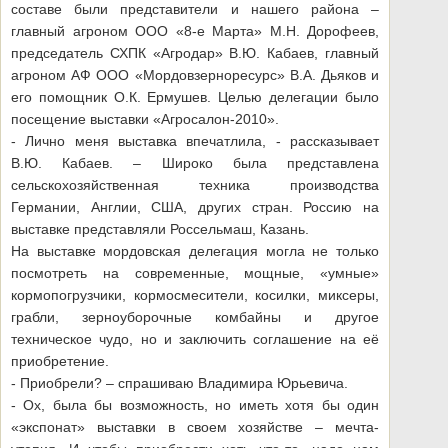
составе были представители и нашего района –
главный агроном ООО «8-е Марта» М.Н. Дорофеев,
председатель СХПК «Агродар» В.Ю. Кабаев, главный
агроном АФ ООО «Мордовзерноресурс» В.А. Дьяков и
его помощник О.К. Ермушев. Целью делегации было
посещение выставки «Агросалон-2010».
- Лично меня выставка впечатлила, - рассказывает
В.Ю. Кабаев. – Широко была представлена
сельскохозяйственная техника производства
Германии, Англии, США, других стран. Россию на
выставке представляли Россельмаш, Казань.
На выставке мордовская делегация могла не только
посмотреть на современные, мощные, «умные»
кормопогрузчики, кормосмесители, косилки, миксеры,
грабли, зерноуборочные комбайны и другое
техническое чудо, но и заключить соглашение на её
приобретение.
- Приобрели? – спрашиваю Владимира Юрьевича.
- Ох, была бы возможность, но иметь хотя бы один
«экспонат» выставки в своем хозяйстве – мечта-