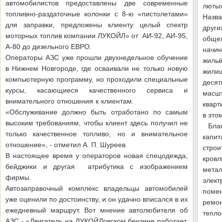
автомобилистов предоставлены две современные
лютых
топливно-раздаточные колонки с 8-ю «пистолетами»
Назв
для заправки, предложены клиенту целый спектр
други
моторных топлив компании ЛУКОЙЛ» от АИ-92, АИ-95,
обще
А-80 до дизельного ЕВРО.
начи
Операторы АЗС уже прошли двухнедельное обучение
жиль
в Нижнем Новгороде, где осваивали не только новую
жилищ
компьютерную программу, но проходили специальные
деся
курсы, касающиеся качественного сервиса и
масшт
внимательного отношения к клиентам.
кварт
«Обслуживание должно быть отработано по самым
в это
высоким требованиям, чтобы клиент здесь получил не
Благ
только качественное топливо, но и внимательное
капит
отношение», - отметил А. П. Шуреев.
строи
В настоящее время у операторов новая спецодежда,
кров
бейджики и другая атрибутика с изображением
мета
фирмы.
элект
Автозаправочный комплекс владельцы автомобилей
поме
уже оценили по достоинству, и он удачно вписался в их
ремо
ежедневный маршрут. Вот мнение автолюбителя об
тепл
АЗС - «Двигатель на ЛУКОЙЛовском бензине работает,