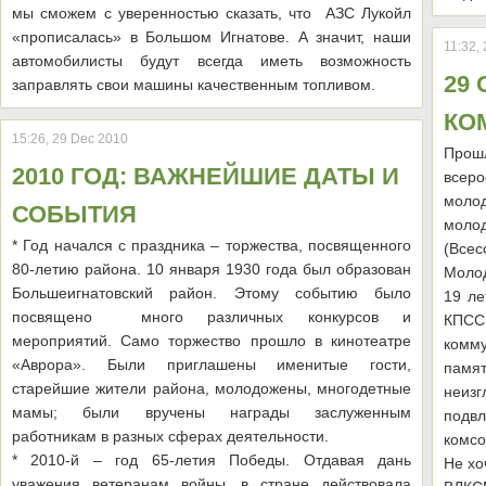
мы сможем с уверенностью сказать, что АЗС Лукойл
«прописалась» в Большом Игнатове. А значит, наши
11:32,
автомобилисты будут всегда иметь возможность
29
заправлять свои машины качественным топливом.
КО
15:26, 29 Dec 2010
Прош
2010 ГОД: ВАЖНЕЙШИЕ ДАТЫ И
всеро
молод
СОБЫТИЯ
молод
* Год начался с праздника – торжества, посвященного
(Все
80-летию района. 10 января 1930 года был образован
Молод
Большеигнатовский район. Этому событию было
19 ле
посвящено много различных конкурсов и
КПС
мероприятий. Само торжество прошло в кинотеатре
комму
«Аврора». Были приглашены именитые гости,
памя
старейшие жители района, молодожены, многодетные
неизг
мамы; были вручены награды заслуженным
подв
работникам в разных сферах деятельности.
комсо
* 2010-й – год 65-летия Победы. Отдавая дань
Не хо
уважения ветеранам войны, в стране действовала