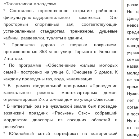
«Талантливая молодежь».
разви
* Состоялось торжественное открытие районного
Но ф
физкультурно-оздоровительного комплекса. Это
Давыд
просторный спортивный зал, соответствующий
нево
установленным стандартам, тренажеры, душевые
среди
кабины, раздевалки, туалеты в здании.
шоки
* Проложена дорога с твердым покрытием,
нахо
протяженностью 853 м по улице Горького с. Большое
учре
Игнатово.
семье
* По программе «Обеспечение жильем молодых
назв
семей» построено на улице С. Юношева 5 домов. К
молод
каждому проведены газ, вода, канализация.
не зн
* В рамках федеральной программы «Проведение
время
капитального ремонта многоквартирных домов,
Нужно
отремонтирован 2-х этажный дом по улице Советская.
лет 
* В четвертый раз на чукальской земле был проведен
орган
эрзянский праздник «Раськень Озкс» собравший
и пос
мордовские диаспоры из соседних областей и
Ну а 
республик.
от вс
* Юбилейный сотый сертификат на материнский
моло