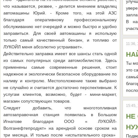
улу
что называется, резвее, - делится мнением владелец
увере
автомашины Юрий. - Кроме того, на этой АЗС
запла
благодаря оперативному профессиональному
В на
обслуживанию нет очередей и можно быстро и удобно
участ
заправиться. Для своей автомашины я использую
только самый качественный бензин, и топливо от
11:36,
ЛУКОЙЛ меня абсолютно устраивает».
НА
Действительно заправка имеет все шансы стать одной
из самых популярных среди автомобилистов. Здесь
Ты мо
применены самые современные решения, стоит
это с
надежное и экологически безопасное оборудование по
самый
наливу и контролю. Местоположение также выбрано
благо
не случайно и считается достаточно перспективным. К
посло
услугам клиентов, возможно, будет - мини-маркет,
магазин сопутствующих товаров.
15:45,
Следует добавить, что многотопливная
автозаправочная станция появилась в Большом
НЕ
Игнатове благодаря ООО « ЛУКОЙЛ-
НУ
Волганефтепродукт» на арендной основе сроком на
три месяца. И только после «испытательного срока»
Подве