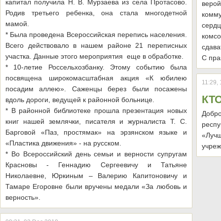
капитал получила Н. В. Мурзаева из села Протасово.
веро
Родив третьего ребенка, она стала многодетной
комм
мамой.
серд
* Была проведена Всероссийская перепись населения.
комсо
Всего действовало в нашем районе 21 переписных
сдава
участка. Данные этого мероприятия еще в обработке.
С пра
* 10-летие Россельхозбанку. Этому событию была
посвящена широкомасштабная акция «К юбилею
11:29,
посадим аллею». Саженцы берез были посажены
КТ
вдоль дороги, ведущей к районной больнице.
* В районной библиотеке прошла презентация новых
Добр
книг нашей землячки, писателя и журналиста Т. С.
респу
Барговой «Паз, простямак» на эрзянском языке и
«Луч
«Пластика движения» - на русском.
учреж
* Во Всероссийский день семьи и верности супругам
Красновы - Геннадию Сергеевичу и Татьяне
Николаевне, Юркиным – Валерию Капитоновичу и
Тамаре Егоровне были вручены медали «За любовь и
верность».