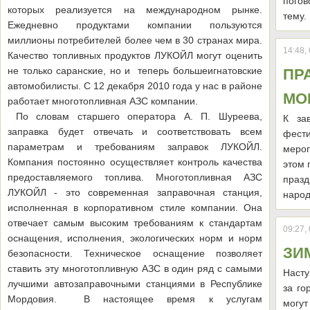
погов
которых реализуется на международном рынке.
тему.
Ежедневно продуктами компании пользуются
миллионы потребителей более чем в 30 странах мира.
14:48,
Качество топливных продуктов ЛУКОЙЛ могут оценить
не только саранские, но и теперь большеигнатовские
ПР
автомобилисты. С 12 декабря 2010 года у нас в районе
МО
работает многотопливная АЗС компании.
По словам старшего оператора А. П. Шуреева,
К за
заправка будет отвечать и соответствовать всем
фести
параметрам и требованиям заправок ЛУКОЙЛ.
меро
Компания постоянно осуществляет контроль качества
этом 
предоставляемого топлива. Многотопливная АЗС
праз
ЛУКОЙЛ - это современная заправочная станция,
народ
исполненная в корпоративном стиле компании. Она
отвечает самым высоким требованиям к стандартам
09:27,
оснащения, исполнения, экологических норм и норм
ЗИ
безопасности. Техническое оснащение позволяет
ставить эту многотопливную АЗС в один ряд с самыми
Насту
лучшими автозаправочными станциями в Республике
за г
Мордовия. В настоящее время к услугам
могут