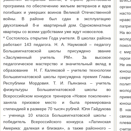
ВЛКС
программа по обеспечению жильем ветеранов и вдов
орга
погибших и умерших воинов Великой Отечественной
наст
войны. В районе был сдан в эксплуатацию
нрав
двухэтажный 8-и квартирный дом. Однокомнатные
патри
квартиры со всеми удобствами уже ждут новоселов.
На вс
* Состоялось открытие Года учителя. В школах района
моло
работают 143 педагога. Н. А. Наумовой – педагогу
покол
Большеигнатовской школы присуждено звание
с мир
«Заслуженный учитель РМ». За высокое
герои
педагогическое мастерство и значительный вклад в
Не им
образование Н. Г. Каляковой – учителю технологии
юнош
Большеигнатовской школы присуждена премия Главы
секр
Республики Мордовия. Т. И. Пьянзина – учитель
поли
физкультуры Большеигнатовской школы во
моло
Всероссийском конкурсе тренеров «Новое поколение»
прим
заняла призовое место и была премирована
юноше
стипендией в размере 70 тысяч рублей. Юля Гайдукова
В на
– ученица 10 класса Большеигнатовской школы -
связа
победитель Всероссийского конкурса «Латинская
плева
Америка: далекая и близкая», а также районного –
счита