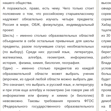
нашего общества.
высок
А поражаться, право, есть чему. Чего только стоит
овчар
положение о том, что российскому старшекласснику
соре
надлежит обязательно изучать четыре предмета:
соре
Россия в мире, ОБЖ, физкультура, индивидуальный
Хабар
проект.
тщат
Шесть) – именно столько образовательных областей
из 30
объединили в себе остальные привычные для школы
служ
предметы, разом получившие статус необязательных
напра
(по выбору). Среди них: русский язык, литература,
берег
математика, алгебра, геометрия, информатика,
рабо
история, физика, химия, биология, география.
Влад
Один) – именно столько предметов из каждой
услов
образовательной области может выбрать ученик
боль
(впрочем, из одной любой области можно выбрать две.
будет
Это означает, что выбрать и русский язык, и литературу
в бед
и при этом еще алгебру и геометрию (не говоря уже об
прояв
информатике или физику и химию (и биологию)
В се
невозможно. Таковы требования проекта ФГОС
демо
(Федерального государственного образовательного
на В