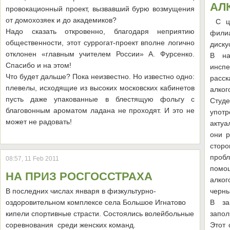
АЛ
провокационный проект, вызвавший бурю возмущения
от домохозяек и до академиков?
С це
Надо сказать откровенно, благодаря неприятию
фили
общественности, этот суррогат-проект вполне логично
диску
отклонен «главным учителем России» А. Фурсенко.
В на
Спасибо и на этом!
инспе
Что будет дальше? Пока неизвестно. Но известно одно:
расск
плевелы, исходящие из высоких московских кабинетов
алког
пусть даже упакованные в блестящую фольгу с
Студ
благовонным ароматом ладана не проходят. И это не
упот
может не радовать!
акту
они 
стор
проб
08:57, 11 Feb 2011
помощ
НА ПРИЗ РОСГОССТРАХА
алког
В последних числах января в физкультурно-
черны
оздоровительном комплексе села Большое Игнатово
В за
кипели спортивные страсти. Состоялись волейбольные
запо
соревнования среди женских команд.
Этот 