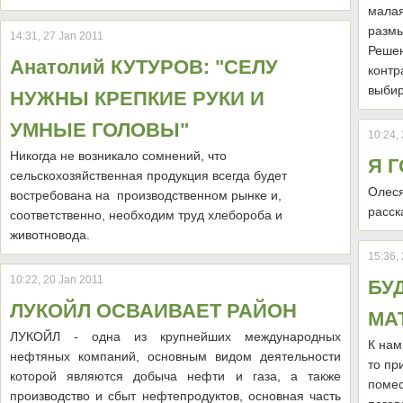
мала
разм
14:31, 27 Jan 2011
Реше
Анатолий КУТУРОВ: "СЕЛУ
конт
выбир
НУЖНЫ КРЕПКИЕ РУКИ И
УМНЫЕ ГОЛОВЫ"
10:24,
Никогда не возникало сомнений, что
Я 
сельскохозяйственная продукция всегда будет
Олеся
востребована на производственном рынке и,
расск
соответственно, необходим труд хлебороба и
животновода.
15:36,
10:22, 20 Jan 2011
БУ
ЛУКОЙЛ ОСВАИВАЕТ РАЙОН
МА
ЛУКОЙЛ - одна из крупнейших международных
К нам
нефтяных компаний, основным видом деятельности
то пр
которой являются добыча нефти и газа, а также
помес
производство и сбыт нефтепродуктов, основная часть